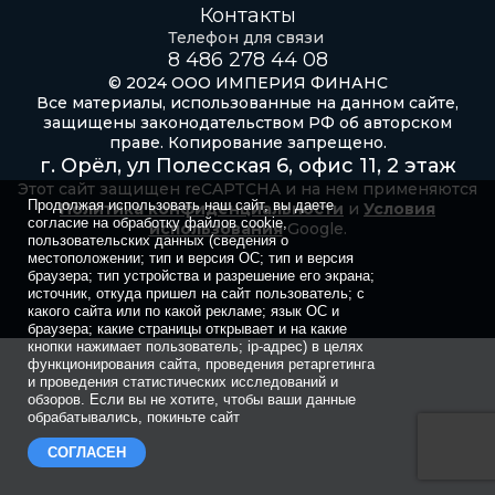
Контакты
Телефон для связи
8 486 278 44 08
© 2024 ООО ИМПЕРИЯ ФИНАНС
Все материалы, использованные на данном сайте,
защищены законодательством РФ об авторском
праве. Копирование запрещено.
г. Орёл, ул Полесская 6, офис 11, 2 этаж
Этот сайт защищен reCAPTCHA и на нем применяются
Продолжая использовать наш сайт, вы даете
Политика конфиденциальности
и
Условия
согласие на обработку файлов cookie,
использования
Google.
пользовательских данных (сведения о
местоположении; тип и версия ОС; тип и версия
браузера; тип устройства и разрешение его экрана;
источник, откуда пришел на сайт пользователь; с
какого сайта или по какой рекламе; язык ОС и
браузера; какие страницы открывает и на какие
кнопки нажимает пользователь; ip-адрес) в целях
функционирования сайта, проведения ретаргетинга
и проведения статистических исследований и
обзоров. Если вы не хотите, чтобы ваши данные
обрабатывались, покиньте сайт
СОГЛАСЕН