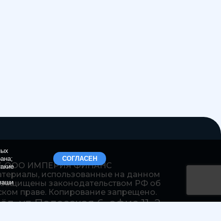
ных
рана;
СОГЛАСЕН
24 ООО ИМПЕРИЯ ФИНАНС
какие
атериалы, использованные на данном
 ваши
, защищены законодательством РФ об
ском праве. Копирование запрещено.
рёл, ул Полесская 6, офис 11, 2
ж