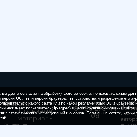
 вы даете согласие на обработку файлов cookie, пользовательских дан
 версия ОС; тип и версия браузера; тип устройства и разрешение его эк
Новости
Телефон для связи
© 20
ользователь; с какого сайта или по какой рекламе; язык ОС и браузера; 
8 486 278 44
Все м
пки нажимает пользователь; ip-адрес) в целях функционирования сайта,
Полезные
ения статистических исследований и обзоров. Если вы не хотите, чтобы
сайте
08
материалы
сайт
автор
Контакты
г. О
эта