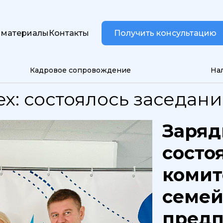
 материалы
Контакты
Получить консультацию
Кадровое сопровождение
На
ех: состоялось заседан
Заряд
состо
комит
семей
предп