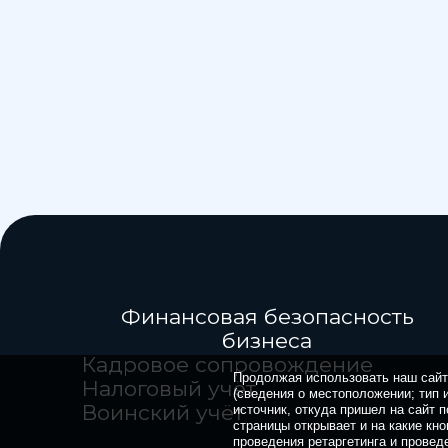
Финансовая безопасность
бизнеса
Кадровое сопровождение
Продолжая использовать наш сайт,
Налоговый учёт
(сведения о местоположении; тип и
Воинский учёт
источник, откуда пришел на сайт п
страницы открывает и на какие кно
проведения ретаргетинга и провед