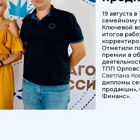
19 августа 
семейному 
Ключевой в
итогов рабо
корректиров
Отметили п
премии в о
деятельнос
ТПП Орловс
Светлана Ко
дипломы с
продакшн»,
Финанс».