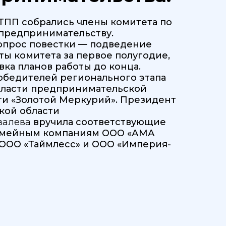
в ТПП собрались члены комитета по
предпринимательству.
опрос повестки — подведение
ты комитета за первое полугодие,
ка планов работы до конца.
обедителей регионального этапа
бласти предпринимательской
ти «Золотой Меркурий». Президент
кой области
валева
вручила соответствующие
емейным компаниям ООО «АМА
 ООО «Таймлесс» и ООО «Империя-