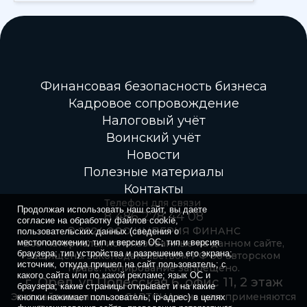
Финансовая безопасность бизнеса
Кадровое сопровождение
Налоговый учёт
Воинский учёт
Новости
Полезные материалы
Контакты
Телефон для связи
Продолжая использовать наш сайт, вы даете
8 486 278 44 08
согласие на обработку файлов cookie,
© 2024 ООО ИМПЕРИЯ ФИНАНС
пользовательских данных (сведения о
местоположении; тип и версия ОС; тип и версия
Все материалы, использованные на данном сайте,
браузера; тип устройства и разрешение его экрана;
защищены законодательством РФ об авторском
источник, откуда пришел на сайт пользователь; с
праве. Копирование запрещено.
какого сайта или по какой рекламе; язык ОС и
г. Орёл, ул Полесская 6, офис 11, 2 этаж
браузера; какие страницы открывает и на какие
Этот сайт защищен reCAPTCHA и на нем применяются
кнопки нажимает пользователь; ip-адрес) в целях